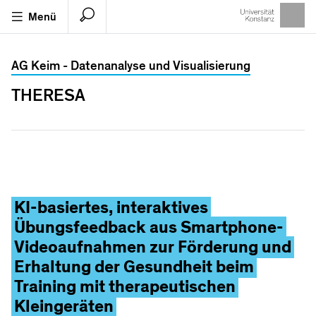
Menü
Suche
Universität Konstanz Suche
AG Keim - Datenanalyse und Visualisierung
Lokaler
Seitensuche
KonSearch
THERESA
Katalog
Suchbegriffe
Suchergebisse
VORSCHLÄGE
KI-basiertes, interaktives
Übungsfeedback aus Smartphone-
KIM
Videoaufnahmen zur Förderung und
KIM
Serviceverbund
Erhaltung der Gesundheit beim
Kim
ografie
Training mit therapeutischen
Kleingeräten
Kim
-Claude Meyer